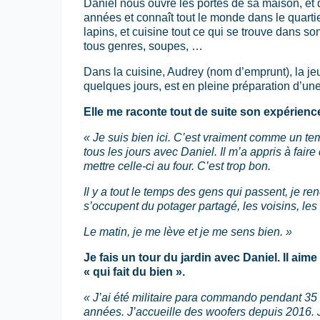
Daniel nous ouvre les portes de sa maison, et de
années et connaît tout le monde dans le quartie
lapins, et cuisine tout ce qui se trouve dans so
tous genres, soupes, …
Dans la cuisine, Audrey (nom d’emprunt), la j
quelques jours, est en pleine préparation d’un
Elle me raconte tout de suite son expérience
« Je suis bien ici. C’est vraiment comme un t
tous les jours avec Daniel. Il m’a appris à faire
mettre celle-ci au four. C’est trop bon.
Il y a tout le temps des gens qui passent, je re
s’occupent du potager partagé, les voisins, les
Le matin, je me lève et je me sens bien. »
Je fais un tour du jardin avec Daniel. Il a
« qui fait du bien ».
« J’ai été militaire para commando pendant 35
années. J’accueille des woofers depuis 2016. 