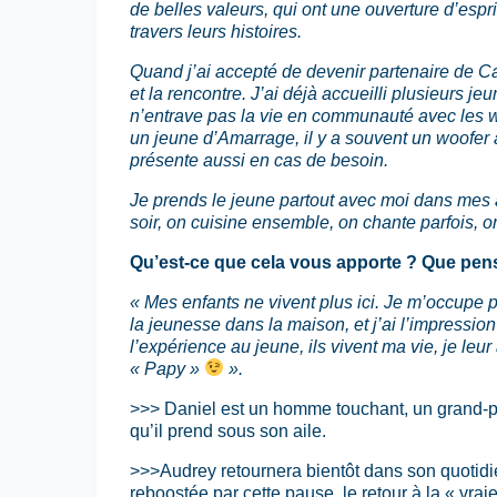
de belles valeurs, qui ont une ouverture d’espr
travers leurs histoires.
Quand j’ai accepté de devenir partenaire de Cap
et la rencontre. J’ai déjà accueilli plusieurs j
n’entrave pas la vie en communauté avec les w
un jeune d’Amarrage, il y a souvent un woofer au
présente aussi en cas de besoin.
Je prends le jeune partout avec moi dans mes ac
soir, on cuisine ensemble, on chante parfois, on
Qu’est-ce que cela vous apporte ? Que pen
« Mes enfants ne vivent plus ici. Je m’occupe p
la jeunesse dans la maison, et j’ai l’impressio
l’expérience au jeune, ils vivent ma vie, je le
« Papy »
».
>>> Daniel est un homme touchant, un grand-p
qu’il prend sous son aile.
>>>Audrey retournera bientôt dans son quotidie
reboostée par cette pause, le retour à la « vraie 