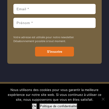
Votre adresse est utilisée pour notre newsletter.
Désabonnement possible à tout moment.
Nous utilisons des cookies pour vous garantir la meilleure
Amarrage ASBL - Association sans but lucratif - N° d'entreprise : 413
expérience sur notre site web. Si vous continuez à utiliser ce
714 106 - BE24 7320 0897 1238 - RPM tribunal de Nivelles - © 2024
site, nous supposerons que vous en êtes satisfait.
Ok
Politique de confidentialité