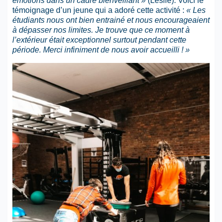
émotions dans un cadre bienveillant »
(Leslie). Voici le
témoignage d’un jeune qui a adoré cette activité :
« Les
étudiants nous ont bien entrainé et nous encourageaient
à dépasser nos limites. Je trouve que ce moment à
l’extérieur était exceptionnel surtout pendant cette
période. Merci infiniment de nous avoir accueilli ! »