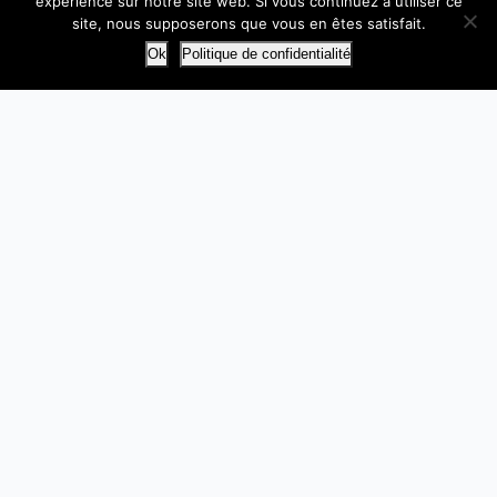
expérience sur notre site web. Si vous continuez à utiliser ce
site, nous supposerons que vous en êtes satisfait.
Ok
Politique de confidentialité
NOUS CONTACTER
Avenue des Muguets 10,
1341 Céroux-Mousty
02 384 05 38
info@amarrage.be