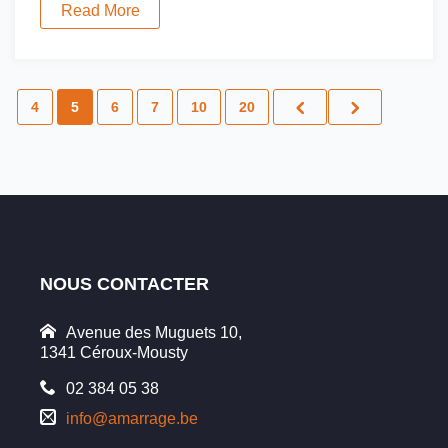
Read More
4
5
6
7
10
20
NOUS CONTACTER
Avenue des Muguets 10,
1341 Céroux-Mousty
02 384 05 38
info@amarrage.be