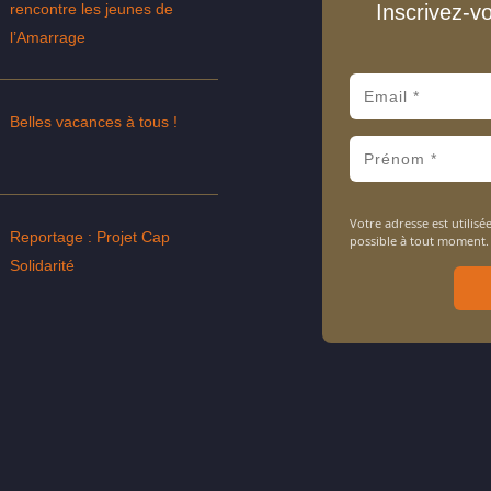
rencontre les jeunes de
Inscrivez-v
l’Amarrage
Belles vacances à tous !
Votre adresse est utili
Reportage : Projet Cap
possible à tout moment.
Solidarité