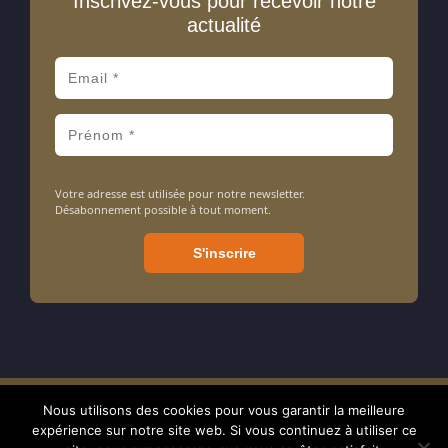
Inscrivez-vous pour recevoir notre
actualité
Votre adresse est utilisée pour notre newsletter.
Désabonnement possible à tout moment.
Nous utilisons des cookies pour vous garantir la meilleure
Amarrage ASBL - Association sans but lucratif - N° d'entreprise : 413
expérience sur notre site web. Si vous continuez à utiliser ce
714 106 - BE24 7320 0897 1238 - RPM tribunal de Nivelles - © 2024