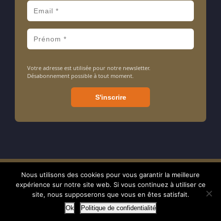
Votre adresse est utilisée pour notre newsletter.
Désabonnement possible à tout moment.
Nous utilisons des cookies pour vous garantir la meilleure
Amarrage ASBL - Association sans but lucratif - N° d'entreprise : 413
expérience sur notre site web. Si vous continuez à utiliser ce
714 106 - BE24 7320 0897 1238 - RPM tribunal de Nivelles - © 2024
site, nous supposerons que vous en êtes satisfait.
Ok
Politique de confidentialité