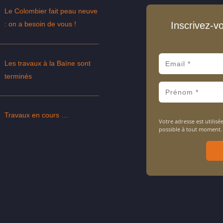
Le Colombier fait peau neuve
: on a besoin de vous !
Inscrivez-v
Les travaux à la Baïne sont
terminés
Travaux en cours …
Votre adresse est utili
possible à tout moment.