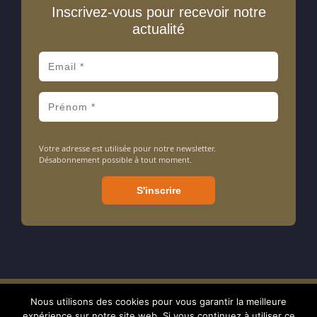
Inscrivez-vous pour recevoir notre
actualité
Votre adresse est utilisée pour notre newsletter.
Désabonnement possible à tout moment.
Nous utilisons des cookies pour vous garantir la meilleure
Amarrage ASBL - Association sans but lucratif - N° d'entreprise : 413
expérience sur notre site web. Si vous continuez à utiliser ce
714 106 - BE24 7320 0897 1238 - RPM tribunal de Nivelles - © 2024