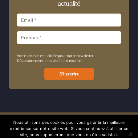
actualité
Votre adresse est utilisée pour notre newsletter.
Désabonnement possible à tout moment.
Nous utilisons des cookies pour vous garantir la meilleure
Amarrage ASBL - Association sans but lucratif - N° d'entreprise : 413
expérience sur notre site web. Si vous continuez à utiliser ce
714 106 - BE24 7320 0897 1238 - RPM tribunal de Nivelles - © 2024
site, nous supposerons que vous en êtes satisfait.