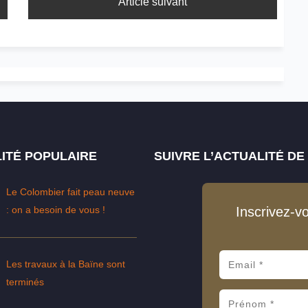
Article suivant
ITÉ POPULAIRE
SUIVRE L’ACTUALITÉ D
Le Colombier fait peau neuve
: on a besoin de vous !
Inscrivez-v
Les travaux à la Baïne sont
terminés