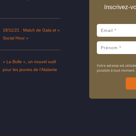
Inscrivez-v
18/11/21 : Match de Gala et «
Social Hour »
« La Bulle », un nouvel outil
Votre adresse est utili
pour les jeunes de l’Atalante
possible à tout moment.