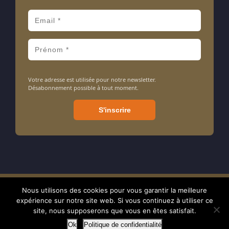
Votre adresse est utilisée pour notre newsletter.
Désabonnement possible à tout moment.
Nous utilisons des cookies pour vous garantir la meilleure
Amarrage ASBL - Association sans but lucratif - N° d'entreprise : 413
expérience sur notre site web. Si vous continuez à utiliser ce
714 106 - BE24 7320 0897 1238 - RPM tribunal de Nivelles - © 2024
site, nous supposerons que vous en êtes satisfait.
Ok
Politique de confidentialité