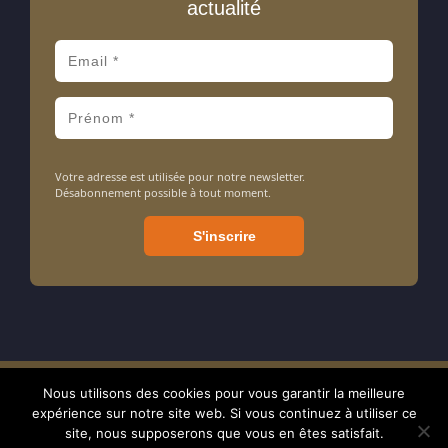
actualité
Votre adresse est utilisée pour notre newsletter.
Désabonnement possible à tout moment.
Nous utilisons des cookies pour vous garantir la meilleure
Amarrage ASBL - Association sans but lucratif - N° d'entreprise : 413
expérience sur notre site web. Si vous continuez à utiliser ce
714 106 - BE24 7320 0897 1238 - RPM tribunal de Nivelles - © 2024
site, nous supposerons que vous en êtes satisfait.