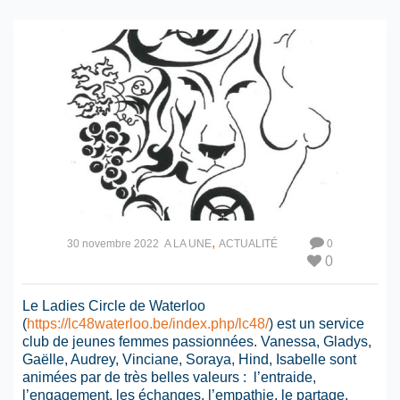
,
30 novembre 2022
A LA UNE
ACTUALITÉ
0
0
Le Ladies Circle de Waterloo
(
https://lc48waterloo.be/index.php/lc48/
) est un service
club de jeunes femmes passionnées. Vanessa, Gladys,
Gaëlle, Audrey, Vinciane, Soraya, Hind, Isabelle sont
animées par de très belles valeurs : l’entraide,
l’engagement, les échanges, l’empathie, le partage,