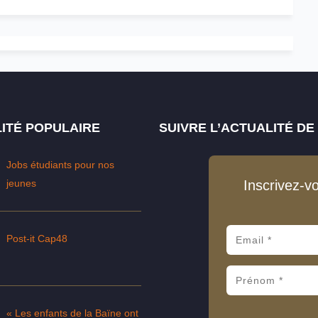
ITÉ POPULAIRE
SUIVRE L’ACTUALITÉ D
Jobs étudiants pour nos
jeunes
Inscrivez-v
Post-it Cap48
« Les enfants de la Baïne ont